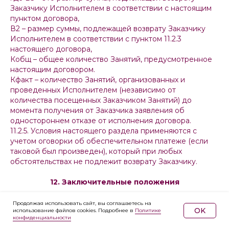
Заказчику Исполнителем в соответствии с настоящим
пунктом договора,
В2 – размер суммы, подлежащей возврату Заказчику
Исполнителем в соответствии с пунктом 11.2.3
настоящего договора,
Кобщ – общее количество Занятий, предусмотренное
настоящим договором.
Кфакт – количество Занятий, организованных и
проведенных Исполнителем (независимо от
количества посещенных Заказчиком Занятий) до
момента получения от Заказчика заявления об
одностороннем отказе от исполнения договора.
11.2.5. Условия настоящего раздела применяются с
учетом оговорки об обеспечительном платеже (если
таковой был произведен), который при любых
обстоятельствах не подлежит возврату Заказчику.
12. Заключительные положения
12.1. Настоящий договор действует с момента
Продолжая использовать сайт, вы соглашаетесь на
OK
использование файлов cookies. Подробнее в
Политике
зачисления денежных средств на счет Исполнителя до
конфиденциальности
момента исполнения сторонами всех принятых на себя