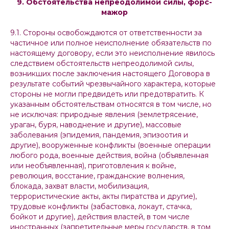
9. Обстоятельства непреодолимой силы, форс-
мажор
9.1. Стороны освобождаются от ответственности за
частичное или полное неисполнение обязательств по
настоящему договору, если это неисполнение явилось
следствием обстоятельств непреодолимой силы,
возникших после заключения настоящего Договора в
результате событий чрезвычайного характера, которые
стороны не могли предвидеть или предотвратить. К
указанным обстоятельствам относятся в том числе, но
не исключая: природные явления (землетрясение,
ураган, буря, наводнение и другие), массовые
заболевания (эпидемия, пандемия, эпизоотия и
другие), вооруженные конфликты (военные операции
любого рода, военные действия, война (объявленная
или необъявленная), приготовления к войне,
революция, восстание, гражданские волнения,
блокада, захват власти, мобилизация,
террористические акты, акты пиратства и другие),
трудовые конфликты (забастовка, локаут, стачка,
бойкот и другие), действия властей, в том числе
иностранных (запретительные меры государств, в том