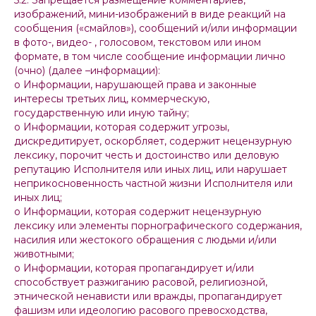
5.2. Запрещается размещение комментариев,
изображений, мини-изображений в виде реакций на
сообщения («смайлов»), сообщений и/или информации
в фото-, видео- , голосовом, текстовом или ином
формате, в том числе сообщение информации лично
(очно) (далее –информации):
o Информации, нарушающей права и законные
интересы третьих лиц, коммерческую,
государственную или иную тайну;
o Информации, которая содержит угрозы,
дискредитирует, оскорбляет, содержит нецензурную
лексику, порочит честь и достоинство или деловую
репутацию Исполнителя или иных лиц, или нарушает
неприкосновенность частной жизни Исполнителя или
иных лиц;
o Информации, которая содержит нецензурную
лексику или элементы порнографического содержания,
насилия или жестокого обращения с людьми и/или
животными;
o Информации, которая пропагандирует и/или
способствует разжиганию расовой, религиозной,
этнической ненависти или вражды, пропагандирует
фашизм или идеологию расового превосходства,