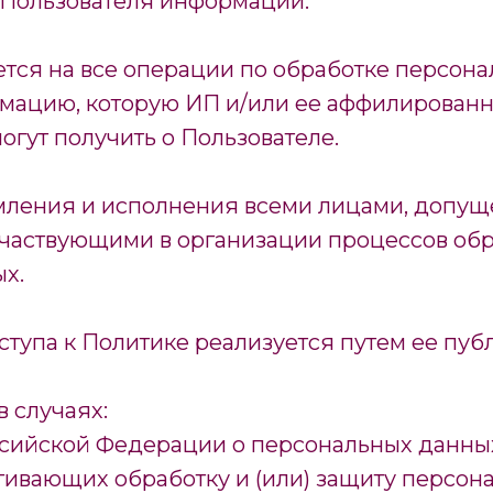
 Пользователя информации.
тся на все операции по обработке персон
ормацию, которую ИП и/или ее аффилирова
огут получить о Пользователе.
омления и исполнения всеми лицами, допу
участвующими в организации процессов об
х.
упа к Политике реализуется путем ее публ
 случаях:
ссийской Федерации о персональных данны
агивающих обработку и (или) защиту персон