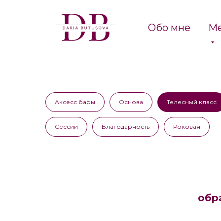
Обо мне
Ме
Аксесс бары
Основа
Телесный класс
Сессии
Благодарность
Роковая
обр