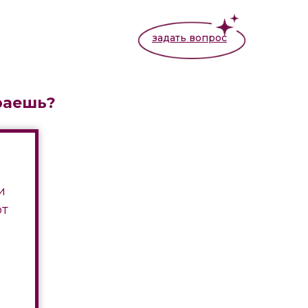
задать вопрос
раешь?
и
от