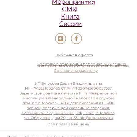
Мероприятия
СМИ
Книга
Сессии
Публичная оферта
Политика в отношении персональных данных
Согласие на обработку персональных данных
Согласие на рассылку
ИП Бутусова Дарья Владимировна
ИНН 745221082485 ОГРНИП 320745600037537
Зарегистрирована в качестве ИП в Межрайонной
инспекцией Федеральной налоговой службы
№46 по г. Москве, ГРН и дата внесения в ЕГРИП
записи, содержащей указанные сведения:
421774602421327, 04.06.2021, РФ, 119421, г. Москва,
ул. Обручева, дом 20, кв. 53 info@dbutusova.ru
Все права защищены