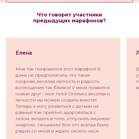
4
01:23:04
Магия Телесных процессов
Что говорят участники
предыдущих марафонов?
5
47:19
Как перестать судить свое Тело?
6
58:17
Вселенная Тела
Елена
Мне так понравился этот марафон! Я
Д
даже не предполагала, что такая
у
озорная, веселая легкость и радость
п
воплощения так близко! У меня появился
в
новый друг - мое тело! Сколько веселья и
легкости мы можем создать вместе!
Теперь я могу резвиться с детьми на
равных! Как приятно здороваться с
телом, входить в тело, отпускать лишнюю
энергию, танцевать! Все это всегда было
рядом со мной и ждало своего часа!