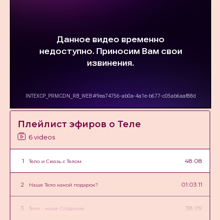
Плейлист эфиров о Теле
6 videos
1
48:08
Тело и Связь с Телом
2
01:03:11
Наше Тело какой подарок?
3
38:09
Тело - наше Создание