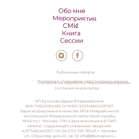
Обо мне
Мероприятия
СМИ
Книга
Сессии
Публичная оферта
Политика в отношении персональных данных
Согласие на обработку персональных данных
Согласие на рассылку
ИП Бутусова Дарья Владимировна
ИНН 745221082485 ОГРНИП 320745600037537
Зарегистрирована в качестве ИП в Межрайонной
инспекцией Федеральной налоговой службы
№46 по г. Москве, ГРН и дата внесения в ЕГРИП
записи, содержащей указанные сведения:
421774602421327, 04.06.2021, РФ, 119421, г. Москва,
ул. Обручева, дом 20, кв. 53 info@dbutusova.ru